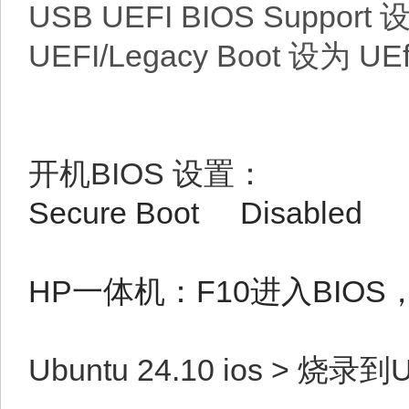
USB UEFI BIOS Support 
UEFI/Legacy Boot 设为 UEf
开机BIOS 设置：
Secure Boot Disabled
HP一体机：F10进入BIO
Ubuntu 24.10 ios >